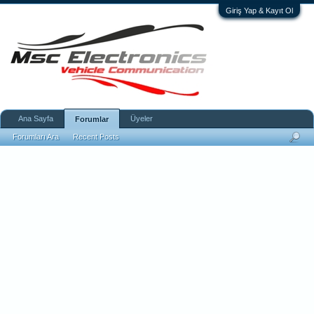
Giriş Yap & Kayıt Ol
Ana Sayfa
Üyeler
Forumlar
Forumları Ara
Recent Posts