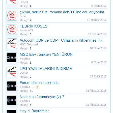
Destek
6 Ekim 2017
Mesaj:
4
çıkma, sorunsuz, romano aeb2001nc ecu arıyorum.
aven
4 Temmuz 2017
Mesaj:
2
TEBRİK KÖŞESİ
forumcu33
19 Kasım 2016
Mesaj:
3
Autocom CDP ve CDP+ Cihazların Kilitlenmesi hk.
MSC Elektronik
18 Ekim 2016
Mesaj:
2
MSC Elektronikten YENİ ÜRÜN
x-calibur
6 Ekim 2015
Mesaj:
1
LPG YAZILIMLARINI İNDİRME
Destek
27 Eylül 2015
Mesaj:
2
Forum düzeni hakkında,
x-calibur
...
2
31 Ağustos 2015
Mesaj:
31
Neden bu forumdayım(z) ?
x-calibur
19 Ağustos 2015
Mesaj:
4
Hayırlı Bayramlar,