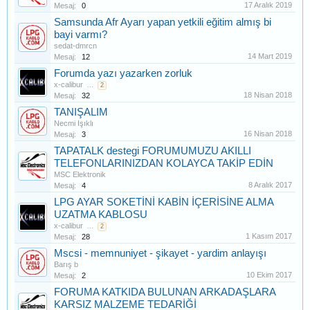
17 Aralık 2019
Mesaj:
0
Samsunda Afr Ayarı yapan yetkili eğitim almış bi
bayi varmı?
sedat-dmrcn
14 Mart 2019
Mesaj:
12
Forumda yazı yazarken zorluk
x-calibur
...
2
18 Nisan 2018
Mesaj:
32
TANIŞALIM
Necmi Işıklı
16 Nisan 2018
Mesaj:
3
TAPATALK destegi FORUMUMUZU AKILLI
TELEFONLARINIZDAN KOLAYCA TAKİP EDİN
MSC Elektronik
8 Aralık 2017
Mesaj:
4
LPG AYAR SOKETİNİ KABİN İÇERİSİNE ALMA
UZATMA KABLOSU
x-calibur
...
2
1 Kasım 2017
Mesaj:
28
Mscsi - memnuniyet - şikayet - yardim anlayışı
Barış b
10 Ekim 2017
Mesaj:
2
FORUMA KATKIDA BULUNAN ARKADAŞLARA
KARSIZ MALZEME TEDARİĞİ