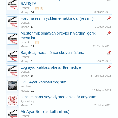
SATIŞTA
Destek
...
2
3
8 Nisan 2016
Mesaj:
54
Foruma resim yükleme hakkında. (resimli)
Destek
9 Ocak 2016
Mesaj:
6
Müşterimiz olmayan bireylerin yardım içerikli
mesajları
Destek
...
2
29 Ocak 2015
Mesaj:
22
Başlık açmadan önce okuyun lütfen..
Destek
5 Kasım 2013
Mesaj:
1
Lpg ayar kablosu alana filtre hediye
Destek
3 Temmuz 2013
Mesaj:
0
LPG Ayar kablosu değişimi
seroline
16 Mayıs 2022
Mesaj:
11
Ikinci el hana veya dymco enjektör ariyorum
Ayhan Bey
29 Mart 2020
Mesaj:
2
Afr Ayar Seti (az kullanılmış)
Destek