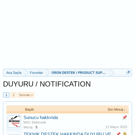
Ana Sayfa
Forumlar
ÜRÜN DESTEK / PRODUCT SUPPORT
DUYURU / NOTIFICATION
1
2
Sonraki >
Başlık
Son Mesaj ↓
Sunucu hakkında
MSC Elektronik
12 Mayıs 2023
Mesaj:
5
TEKNİK DESTEK HAKKINDA DUYURU VE