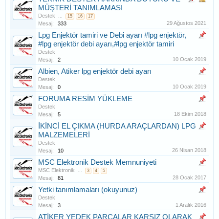
MÜŞTERİ TANIMLAMASI
Destek
...
15
16
17
29 Ağustos 2021
Mesaj:
333
Lpg Enjektör tamiri ve Debi ayarı #lpg enjektör,
#lpg enjektör debi ayarı,#lpg enjektör tamiri
Destek
10 Ocak 2019
Mesaj:
2
Albien, Atiker lpg enjektör debi ayarı
Destek
10 Ocak 2019
Mesaj:
0
FORUMA RESİM YÜKLEME
Destek
18 Ekim 2018
Mesaj:
5
İKİNCİ EL ÇIKMA (HURDA ARAÇLARDAN) LPG
MALZEMELERİ
Destek
26 Nisan 2018
Mesaj:
10
MSC Elektronik Destek Memnuniyeti
MSC Elektronik
...
3
4
5
28 Ocak 2017
Mesaj:
81
Yetki tanımlamaları (okuyunuz)
Destek
1 Aralık 2016
Mesaj:
3
ATİKER YEDEK PARÇALAR KARSIZ OLARAK