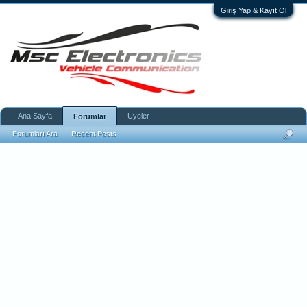
Giriş Yap & Kayıt Ol
Ana Sayfa
Üyeler
Forumlar
Forumları Ara
Recent Posts