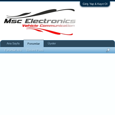
Giriş Yap & Kayıt Ol
Ana Sayfa
Üyeler
Forumlar
Forumları Ara
Recent Posts