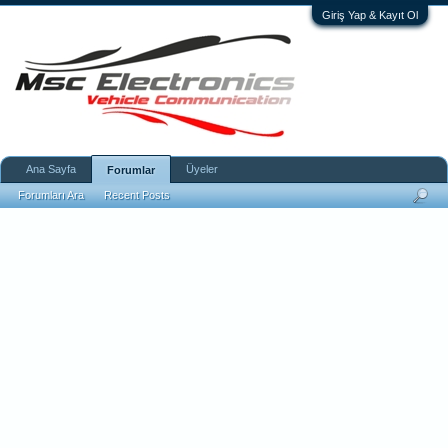
Giriş Yap & Kayıt Ol
Ana Sayfa
Üyeler
Forumlar
Forumları Ara
Recent Posts