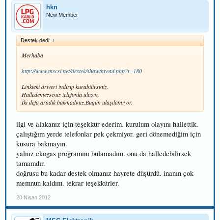
hkn
New Member
Destek dedi:
↑
Merhaba
http://www.mscsi.net/destek/showthread.php?t=180
Linkteki driveri indirip kurabilirsiniz.
Halledemezseniz telefonla ulaşın.
İki defa aradık bakmadınız.Bugün ulaşılamıyor.
ilgi ve alakanız için teşekkür ederim. kurulum olayını hallettik.
çalıştığım yerde telefonlar pek çekmiyor. geri dönemediğim için
kusura bakmayın.
yalnız ekogas proğramını bulamadım. onu da halledebilirsek
tamamdır.
doğrusu bu kadar destek olmanız hayrete düşürdü. inanın çok
memnun kaldım. tekrar teşekkürler.
20 Nisan 2012