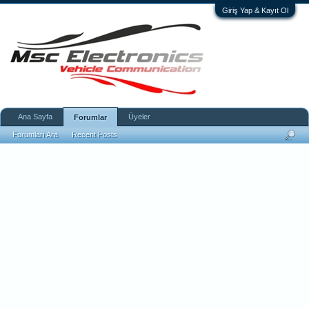
Giriş Yap & Kayıt Ol
Ana Sayfa
Üyeler
Forumlar
Forumları Ara
Recent Posts