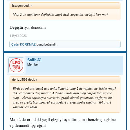
İsa şen dedi:
↑
Map 2 de yaptığınız değişiklik map1 deki çarpanları değiştiriyor mu?
Değiştiriyor denedim
1 Eylül 2023
Çağrı KORKMAZ
bunu beğendi.
Salih-61
Member
denizci595 dedi:
↑
Birde zannimca map2 tam anlasilmamis map 2 de yapilan deyisikler map1
deki carpanlari degistiriyor. Aslinda ikiside ayni map carpanlari sadece
map 2 ekrani enjeksiyon surelerini grafik olarak gonmenizi saglayan bir
arac ve grafik baz alinarak carpanlari ayarlamanizi sagliyor. Yol ayari
yapmak icin ideal.
Map 2 de ortadaki yeşil çizgiyi oynattım ama benzin çizgisine
eşitlenmedi lpg eğrisi