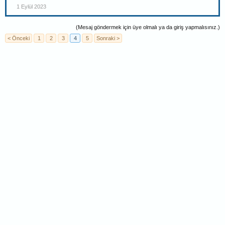
1 Eylül 2023
(Mesaj göndermek için üye olmalı ya da giriş yapmalısınız.)
< Önceki
1
2
3
4
5
Sonraki >