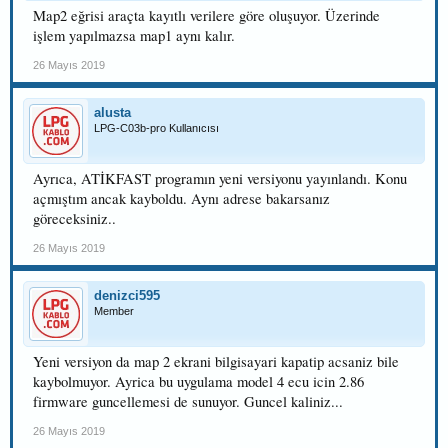
Map2 eğrisi araçta kayıtlı verilere göre oluşuyor. Üzerinde
işlem yapılmazsa map1 aynı kalır.
26 Mayıs 2019
alusta
LPG-C03b-pro Kullanıcısı
Ayrıca, ATİKFAST programın yeni versiyonu yayınlandı. Konu
açmıştım ancak kayboldu. Aynı adrese bakarsanız
göreceksiniz..
26 Mayıs 2019
denizci595
Member
Yeni versiyon da map 2 ekrani bilgisayari kapatip acsaniz bile
kaybolmuyor. Ayrica bu uygulama model 4 ecu icin 2.86
firmware guncellemesi de sunuyor. Guncel kaliniz...
26 Mayıs 2019