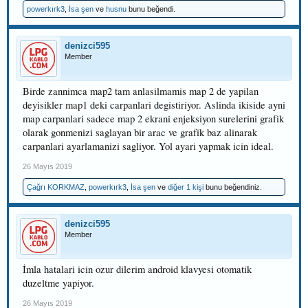
powerkırk3
,
İsa şen
ve
husnu
bunu beğendi.
denizci595
Member
Birde zannimca map2 tam anlasilmamis map 2 de yapilan
deyisikler map1 deki carpanlari degistiriyor. Aslinda ikiside ayni
map carpanlari sadece map 2 ekrani enjeksiyon surelerini grafik
olarak gonmenizi saglayan bir arac ve grafik baz alinarak
carpanlari ayarlamanizi sagliyor. Yol ayari yapmak icin ideal.
26 Mayıs 2019
Çağrı KORKMAZ
,
powerkırk3
,
İsa şen
ve
diğer 1 kişi
bunu beğendiniz.
denizci595
Member
İmla hatalari icin ozur dilerim android klavyesi otomatik
duzeltme yapiyor.
26 Mayıs 2019