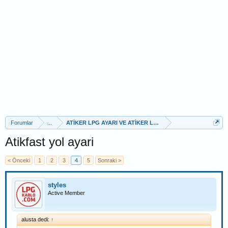
Forumlar
...
ATİKER LPG AYARI VE ATİKER LPG PROGRAM ANLATIMLA
Atikfast yol ayari
< Önceki
1
2
3
4
5
Sonraki >
styles
Active Member
alusta dedi:
↑