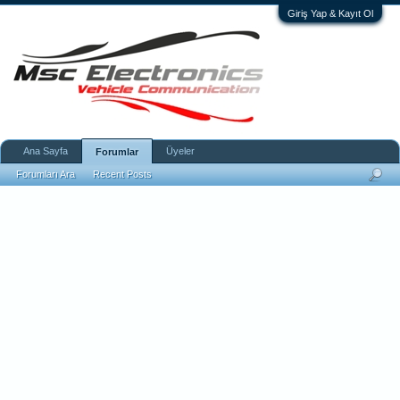
Giriş Yap & Kayıt Ol
Ana Sayfa
Üyeler
Forumlar
Forumları Ara
Recent Posts