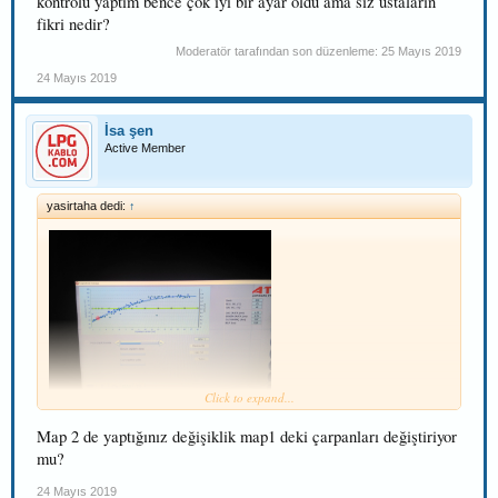
kontrolü yaptım bence çok iyi bir ayar oldu ama siz ustaların
fikri nedir?
Moderatör tarafından son düzenleme:
25 Mayıs 2019
24 Mayıs 2019
İsa şen
Active Member
yasirtaha dedi:
↑
Click to expand...
Hava filtresini değişince kalibrasyon yaptım birde grafik kontrolü yaptım
bence çok iyi bir ayar oldu ama siz ustaların fikri nedir?
Map 2 de yaptığınız değişiklik map1 deki çarpanları değiştiriyor
mu?
24 Mayıs 2019