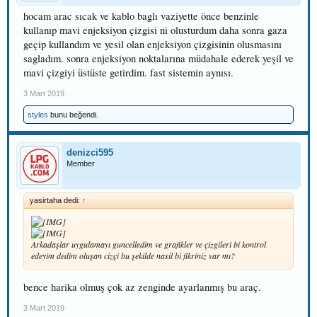
hocam arac sıcak ve kablo baglı vaziyette önce benzinle
kullanıp mavi enjeksiyon çizgisi ni olusturdum daha sonra gaza
geçip kullandım ve yesil olan enjeksiyon çizgisinin olusmasını
sagladım. sonra enjeksiyon noktalarına müdahale ederek yeşil ve
mavi çizgiyi üstüste getirdim. fast sistemin aynısı.
3 Mart 2019
styles
bunu beğendi.
denizci595
Member
yasirtaha dedi:
↑
Arkadaşlar uygulamayı guncelledim ve grafikler ve çizgileri bi kontrol
edeyim dedim oluşan cizçi bu şekilde nasil bi fikriniz var mı?
bence harika olmuş çok az zenginde ayarlanmış bu araç.
3 Mart 2019