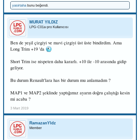
yasirtaha
bunu beğendi.
MURAT YILDIZ
LPG-C01a-pro Kullanıcısı
Ben de yeşil çizgiyi ve mavi çizgiyi üst üste bindirdim. Ama
Long Trim +19 'da
Short Trim ise nispeten daha kararlı. +10 ile -10 arasında gidip
geliyor.
Bu durum Renault'lara has bir durum mu anlamadım ?
MAP1 ve MAP2 şeklinde yaptığımız ayarın doğru çalıştığı kesin
mi acaba ?
3 Mart 2019
RamazanYldz
Member