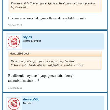
Evet aynen öyle. Tabi program üzerinde. Henüz araçta işlem yapmadım.
Siz de deneyin.
Hocam araç üzerinde güncelleme deneyebildiniz mi ?
3 Mart 2019
styles
Active Member
denizci595 dedi:
↑
Bu mavi ve yesil cizgiye gore olusan yeni map haritasi...
Cekisi ve gidisi harika oldu ben cok faydasini gordum acikcasi.
Bu düzenlemeyi nasıl yaptığınızı daha detaylı
anlatabilirmisiniz... ?
3 Mart 2019
denizci595
Member