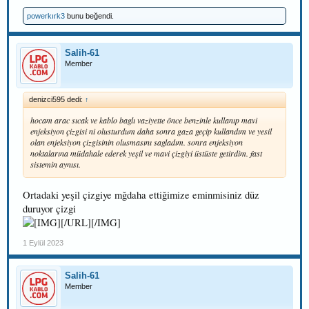
powerkırk3
bunu beğendi.
Salih-61
Member
denizci595 dedi:
↑
hocam arac sıcak ve kablo baglı vaziyette önce benzinle kullanıp mavi
enjeksiyon çizgisi ni olusturdum daha sonra gaza geçip kullandım ve yesil
olan enjeksiyon çizgisinin olusmasını sagladım. sonra enjeksiyon
noktalarına müdahale ederek yeşil ve mavi çizgiyi üstüste getirdim. fast
sistemin aynısı.
Ortadaki yeşil çizgiye mğdaha ettiğimize eminmisiniz düz
duruyor çizgi
[/URL][/IMG]
1 Eylül 2023
Salih-61
Member