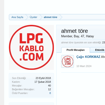
Ana Sayfa
Üyeler
ahmet töre
ahmet töre
Member
, Bay, 47,
Hatay
ahmet töre üyesinin en son etkinliği:
23
Profil Mesajları
Etkinlik
Çağrı KORKMAZ
Ah
10 Mart 2024
Son Etkinliği:
23 Eylül 2018
Katılım:
17 Şubat 2018
Mesajlar:
40
Beğenilen Mesajları:
12
Ödül Puanları:
8