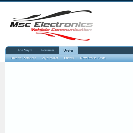
Ana Sayfa
Forumlar
Üyeler
Notable Members
Ziyaretciler
Etkinlik
New Profile Posts